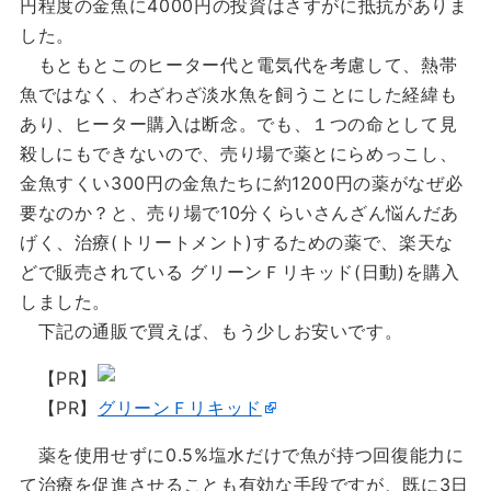
円程度の金魚に4000円の投資はさすがに抵抗がありま
した。
もともとこのヒーター代と電気代を考慮して、熱帯
魚ではなく、わざわざ淡水魚を飼うことにした経緯も
あり、ヒーター購入は断念。でも、１つの命として見
殺しにもできないので、売り場で薬とにらめっこし、
金魚すくい300円の金魚たちに約1200円の薬がなぜ必
要なのか？と、売り場で10分くらいさんざん悩んだあ
げく、治療(トリートメント)するための薬で、楽天な
どで販売されている グリーンＦリキッド(日動)を購入
しました。
下記の通販で買えば、もう少しお安いです。
【PR】
【PR】
グリーンＦリキッド
薬を使用せずに0.5%塩水だけで魚が持つ回復能力に
て治療を促進させることも有効な手段ですが、既に3日