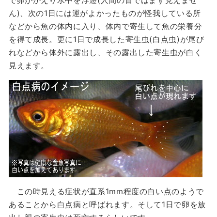
で卵がかえり水中を浮遊(人間の目ではまず見えませ
ん)、次の1日には運がよかったものが怪我している所
などから魚の体内に入り、体内で寄生して魚の栄養分
を得て成長。更に1日で成長した寄生虫(白点虫)が尾び
れなどから体外に露出し、その露出した寄生虫が白く
見えます。
この時見える症状が直系1mm程度の白い点のようで
あることから白点病と呼ばれます。そして1日で卵を放