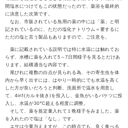
間塩水につけてもこの状態だったので、薬浴を最終的
に決意した次第です。
なお、市販されている魚用の薬の中には「薬」と明
記されているのに、ただの塩化ナトリウム＝要するに
ただの塩と言う製品もありますので、ご注意を。
薬に記載されている説明では特に水温には触れてお
らず、水槽に薬を入れて5～7日間様子を見るとだけあ
ります。結構適当な内容です。
尾びれに複数の白点が見られる為、その寄生虫を体
内から早く出すには、はやり一時的にでも水温を高く
した方が良いだろうと判断。洗面所で温水を用意し
て、4in1(カルキ抜き)を投入し、金魚がいるバケツに投
入し、水温が30℃超える程度に調整。
そして、薬を規定量入れて１晩様子をみました。薬
を入れたので塩は「なし」です。
エサは少量与えますが、この時点でも、良く食べる