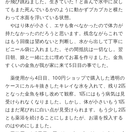
か飛び跳ねました。生きていた！と喜んで水中に戻し
てもまた死んでいるかのように動かずプカプカと横た
わって水面を浮いている状態。
やはり体が小さく、エサも食べなかったので体力が
持たなかったのだろうと思います。残念ながらこれで
はもう回復は望めないと判断し、水から出して丁寧に
ビニール袋に入れました。その間抵抗は一切なし。翌
日朝、娘と一緒に土に埋めてお墓を作りました。金魚
すくいの金魚が我が家に来て5日目の事でした。
薬使用から4日目、100円ショップで購入した透明の
ケースにカルキ抜きしたキレイな水を入れて、残り2匹
となった金魚を移し改めて観察。1匹にはもう病気は見
受けられなくなりました。しかし、体が小さいもう1匹
はまだ尾びれに白い点が見受けられます。もう少し2匹
とも薬浴を続けることにしましたが、お湯を投入する
のはやめにしました。