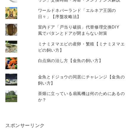
ワールドネバーランド「エルネア王国の
日々」【序盤攻略法】
室内ドア「戸当り破損」代替修理交換DIY
風でバタンとドアが閉まらない対策
ミナミヌマエビの産卵・繁殖【ミナミヌマエ
ビの飼い方】
白点病の治し方【金魚の飼い方】
金魚とドジョウの同居にチャレンジ【金魚の
飼い方】
茶畑に立っている扇風機は何のためにあるの
か？
スポンサーリンク