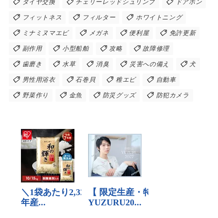
タイヤ交換
チェリーレッドシュリンブ
ドアホン
フィットネス
フィルター
ホワイトニング
ミナミヌマエビ
メガネ
便利屋
免許更新
副作用
小型船舶
攻略
故障修理
歯磨き
水草
消臭
災害への備え
犬
男性用浴衣
石巻貝
稚エビ
自動車
野菜作り
金魚
防災グッズ
防犯カメラ