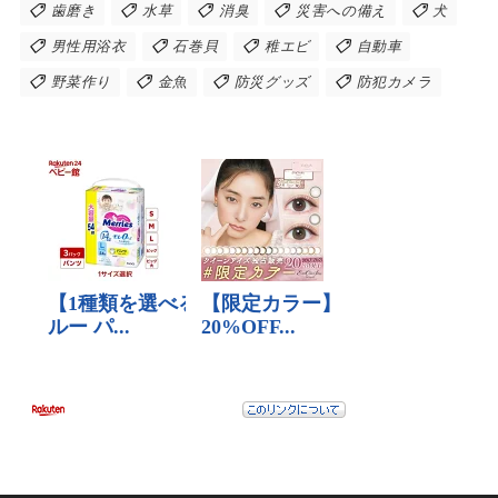
歯磨き
水草
消臭
災害への備え
犬
男性用浴衣
石巻貝
稚エビ
自動車
野菜作り
金魚
防災グッズ
防犯カメラ