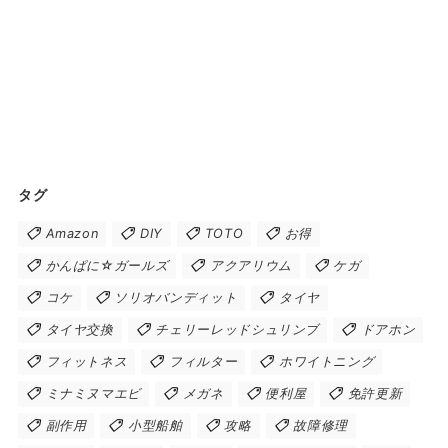
タグ
Amazon
DIY
TOTO
お得
かんぱに☆ガールズ
アクアリウム
ケガ
コケ
ソリオバンディット
タイヤ
タイヤ交換
チェリーレッドシュリンブ
ドアホン
フィットネス
フィルター
ホワイトニング
ミナミヌマエビ
メガネ
便利屋
免許更新
副作用
小型船舶
攻略
故障修理