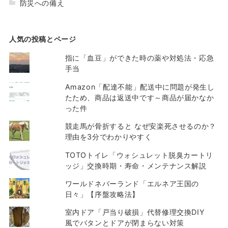
防災への備え
人気の投稿とページ
指に「血豆」ができた時の薬や対処法・応急
手当
Amazon「配達不能」配送中に問題が発生し
たため、商品は返送中です～商品が届かなか
った件
競走馬が骨折すると なぜ安楽死させるのか？
理由を3分でわかりやすく
TOTOトイレ「ウォシュレット脱臭カートリ
ッジ」交換時期・寿命・メンテナンス解説
ワールドネバーランド「エルネア王国の
日々」【序盤攻略法】
室内ドア「戸当り破損」代替修理交換DIY
風でバタンとドアが閉まらない対策