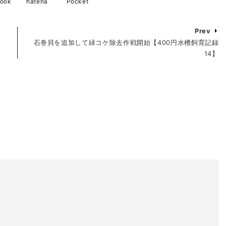
book
hatena
Pocket
Prev
法
石巻貝を追加して緑コケ除去作戦開始【400円水槽飼育記録
14】