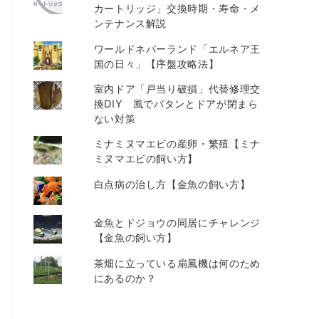
カートリッジ」交換時期・寿命・メ
ンテナンス解説
ワールドネバーランド「エルネア王
国の日々」【序盤攻略法】
室内ドア「戸当り破損」代替修理交
換DIY 風でバタンとドアが閉まら
ない対策
ミナミヌマエビの産卵・繁殖【ミナ
ミヌマエビの飼い方】
白点病の治し方【金魚の飼い方】
金魚とドジョウの同居にチャレンジ
【金魚の飼い方】
茶畑に立っている扇風機は何のため
にあるのか？