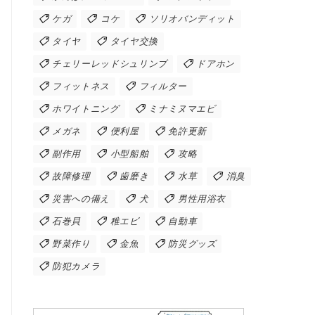
ケガ
コケ
ソリオバンディット
タイヤ
タイヤ交換
チェリーレッドシュリンブ
ドアホン
フィットネス
フィルター
ホワイトニング
ミナミヌマエビ
メガネ
便利屋
免許更新
副作用
小型船舶
攻略
故障修理
歯磨き
水草
消臭
災害への備え
犬
男性用浴衣
石巻貝
稚エビ
自動車
野菜作り
金魚
防災グッズ
防犯カメラ