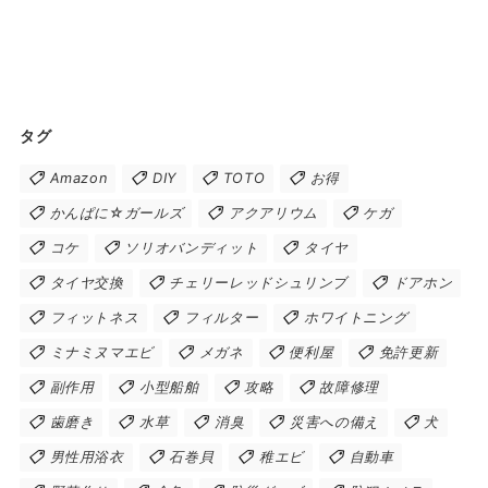
タグ
Amazon
DIY
TOTO
お得
かんぱに☆ガールズ
アクアリウム
ケガ
コケ
ソリオバンディット
タイヤ
タイヤ交換
チェリーレッドシュリンブ
ドアホン
フィットネス
フィルター
ホワイトニング
ミナミヌマエビ
メガネ
便利屋
免許更新
副作用
小型船舶
攻略
故障修理
歯磨き
水草
消臭
災害への備え
犬
男性用浴衣
石巻貝
稚エビ
自動車