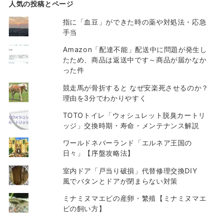
人気の投稿とページ
指に「血豆」ができた時の薬や対処法・応急
手当
Amazon「配達不能」配送中に問題が発生し
たため、商品は返送中です～商品が届かなか
った件
競走馬が骨折すると なぜ安楽死させるのか？
理由を3分でわかりやすく
TOTOトイレ「ウォシュレット脱臭カートリ
ッジ」交換時期・寿命・メンテナンス解説
ワールドネバーランド「エルネア王国の
日々」【序盤攻略法】
室内ドア「戸当り破損」代替修理交換DIY
風でバタンとドアが閉まらない対策
ミナミヌマエビの産卵・繁殖【ミナミヌマエ
ビの飼い方】